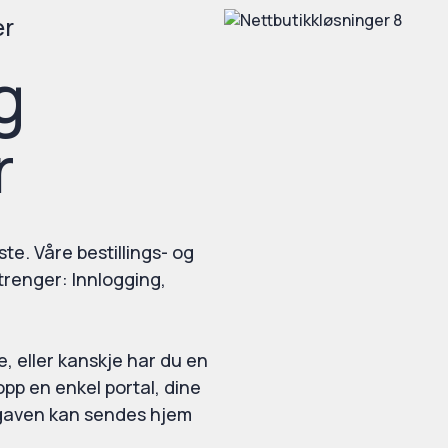
er
g
r
e. Våre bestillings- og
trenger: Innlogging,
e, eller kanskje har du en
pp en enkel portal, dine
 gaven kan sendes hjem