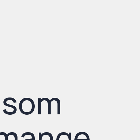
e som
 mange