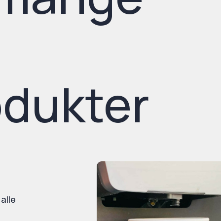
odukter
 alle