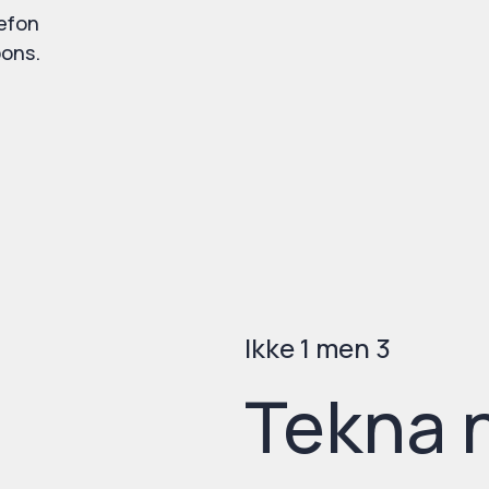
lefon
pons.
Ikke 1 men 3
Tekna 