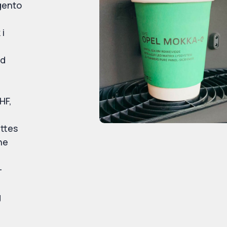
gento
 i
ld
HF,
ettes
ne
-
g