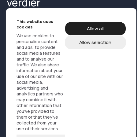
verdier
This website uses
cookies
Allow all
We use cookies to
personalise content
Allow selection
and ads, to provide
Produktmedia
Referanser
Om oss
social media features
and to analyse our
Kontakt
Produkter
traffic. We also share
information about your
use of our site with our
Design, branding og marketing
social media,
Servicelogistikk
advertising and
analytics partners who
Nettbutikkløsninger
may combine it with
Ofte stilte spørsmål
other information that
you’ve provided to
Aktuelt
them or that they’ve
Bærekraft
collected from your
use of their services.
profil@artisti.no