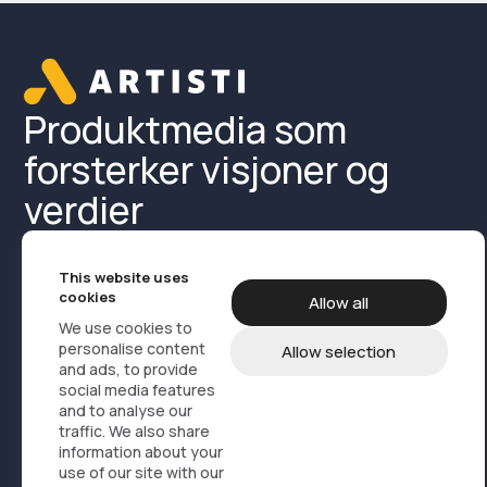
Produktmedia som
forsterker visjoner og
verdier
This website uses
cookies
Allow all
We use cookies to
personalise content
Allow selection
and ads, to provide
Produktmedia
Referanser
Om oss
social media features
and to analyse our
Kontakt
Produkter
traffic. We also share
information about your
use of our site with our
Design, branding og marketing